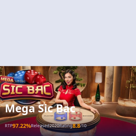
GamesSeal
Mega Sic Bac
Mega Sic Bac
97.22%
8.8
RTP
Released
2020
Rating
/10