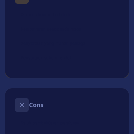
Kelainan kombo kad dadu
Pembayaran pengganda mega
Penyertaan yang meriah peniaga
Penyertaan saham rendah
Cons
Keluk pembelajaran peraturan